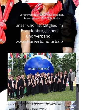
Vereinsvorsitzende: Verena Brückner,
Ammerseestr. 35, 12527 Berlin
unser Chor ist Mitglied im
Brandenburgischen
Chorverband:
www.chorverband-brb.de
Internationaler Chorwettbewerb in
Limburg/Lahn - Juni 2017