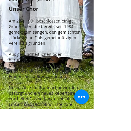
Unser Chor
Am
28.1.1991
beschlossen einige
Grünheider, die bereits seit 1984
gemeinsam sangen, den gemischten
„Löcknitzchor“ als gemeinnützigen
Verein zu gründen.
Aus gesundheitlichen oder
beruflichen Gründen verließen die
Männer nach und nach den Chor.
1998 beschlossen wir daher, als
Frauenchor weiterzuarbeiten.
Notensätze für Frauenchor wurden
besorgt und ein neues Repertoire
erarbeitet Das verlangte von allen viel
Einsatz und Disziplin. Erste gute
Ergebnisse bei einem Wertungssingen
im Jahr 2000 in Schwedt waren Lohn
und gleichzeitig Ansporn für die
Zukunft.